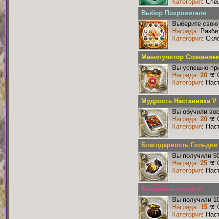
Категория
: Спе
Выбор Покровителя
Выберите свою 
Награда
: Разби
Категория
: Скл
Манипулятор Сознание
Вы успешно при
Награда
:
20
Категория
: Нас
Мудрость Наставника V
Вы обучили вос
Награда
:
20
Категория
: Нас
Благодарность Гильдии
Вы получили 50
Награда
:
25
Категория
: Нас
Выгодный вклад III
Вы получили 10
Награда
:
15
Категория
: Нас