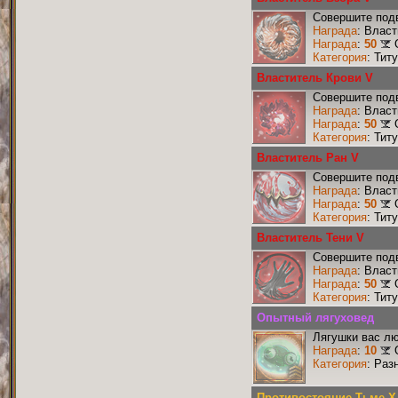
Совершите подв
Награда
: Влас
Награда
:
50
Категория
: Тит
Властитель Крови V
Совершите подв
Награда
: Влас
Награда
:
50
Категория
: Тит
Властитель Ран V
Совершите подв
Награда
: Влас
Награда
:
50
Категория
: Тит
Властитель Тени V
Совершите подв
Награда
: Влас
Награда
:
50
Категория
: Тит
Опытный лягуховед
Лягушки вас лю
Награда
:
10
Категория
: Раз
Противостояние Тьме X