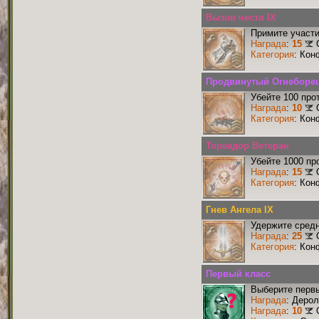
Вызов чести IX
Примите участи
Награда
:
15
Категория
: Кон
Продвинутый Огнеборе
Убейте 100 про
Награда
:
10
Категория
: Кон
Тореадор Ветеран
Убейте 1000 пр
Награда
:
15
Категория
: Кон
Гнев Ангела IX
Удержите средн
Награда
:
25
Категория
: Кон
Первый класс
Выберите первы
Награда
: Деро
Награда
:
10