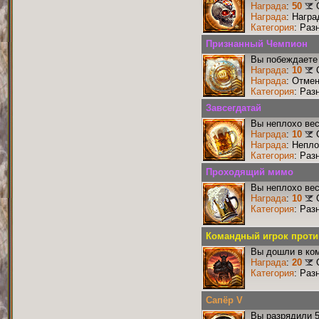
Награда
:
50
Награда
: Награ
Категория
: Раз
Признанный Чемпион
Вы побеждаете 
Награда
:
10
Награда
: Отме
Категория
: Раз
Завсегдатай
Вы неплохо ве
Награда
:
10
Награда
: Непл
Категория
: Раз
Проходящий мимо
Вы неплохо ве
Награда
:
10
Категория
: Раз
Командный игрок против
Вы дошли в ко
Награда
:
20
Категория
: Раз
Сапёр V
Вы разрядили 5