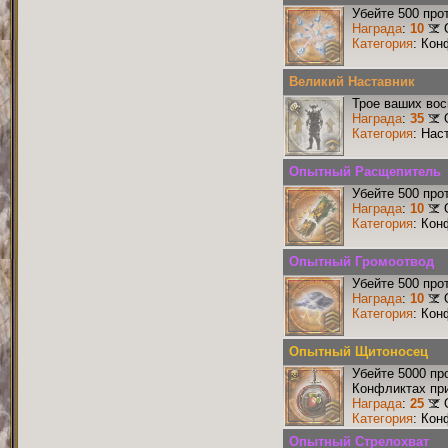
Убейте 500 про
Награда
:
10
Категория
: Кон
Великий Наставник
Трое ваших вос
Награда
:
35
Категория
: Нас
Опытный Расщепитель
Убейте 500 про
Награда
:
10
Категория
: Кон
Опытный Громоотвод
Убейте 500 про
Награда
:
10
Категория
: Кон
Опытный Щитоносец
Убейте 5000 пр
Конфликтах при
Награда
:
25
Категория
: Кон
Опытный Стрелохват