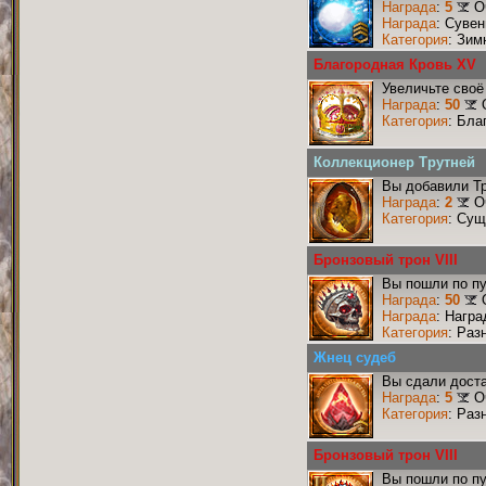
Награда
:
5
О
Награда
: Сувен
Категория
: Зим
Благородная Кровь XV
Увеличьте своё
Награда
:
50
Категория
: Бла
Коллекционер Трутней
Вы добавили Тр
Награда
:
2
О
Категория
: Сущ
Бронзовый трон VIII
Вы пошли по пу
Награда
:
50
Награда
: Награ
Категория
: Раз
Жнец судеб
Вы сдали доста
Награда
:
5
О
Категория
: Раз
Бронзовый трон VIII
Вы пошли по пу