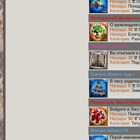
Награда
:
5
О
Награда
: Поощ
Категория
: Зим
Легендарный Дендролог
О кровожадност
Награда
:
50
Награда
: Благ
Категория
: Раз
Предания старины
Вы отыскали и
Награда
:
15
Категория
: Под
Символ Нового года I
В лесу родилас
Награда
:
5
О
Категория
: Зим
Покоритель Лиги Рубин
Войдите в Лигу
Награда
: Поко
Награда
:
50
Категория
: Тит
Зимние забавы VII
Порой невозмож