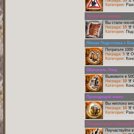
Награда
:
33
Категория
: Раз
Запретное знание
Вы стали пособ
Награда
:
15
Категория
: Под
Лёгкая Подготовка к Бо
Потратьте 1000
Награда
:
5
О
Категория
: Кон
Обитатель Улиц
Выживите в 50
Награда
:
10
Категория
: Кон
Проходящий мимо
Вы неплохо ве
Награда
:
10
Категория
: Раз
Продвинутый Уличный 
Поучаствуйте в