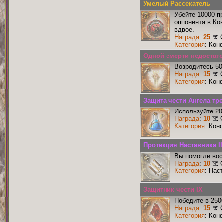
Умелый Рассекатель
Убейте 10000 п
оппонента в Ко
вдвое.
Награда
:
25
Категория
: Кон
Одной смерти недостато
Возродитесь 50
Награда
:
15
Категория
: Кон
Защита чести Ангела тр
Используйте 20
Награда
:
10
Категория
: Кон
Протекция Наставника II
Вы помогли вос
Награда
:
10
Категория
: Нас
Защитник чести IX
Победите в 250
Награда
:
15
Категория
: Кон