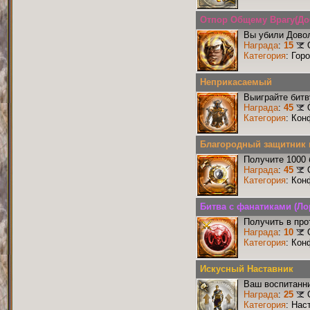
Отпор Общему Врагу(Д
Вы убили Дово
Награда
:
15
Категория
: Гор
Неприкасаемый
Выиграйте бит
Награда
:
45
Категория
: Кон
Благородный защитник 
Получите 1000 
Награда
:
45
Категория
: Кон
Битва с фанатиками (Ло
Получить в про
Награда
:
10
Категория
: Кон
Искусный Наставник
Ваш воспитанни
Награда
:
25
Категория
: Нас