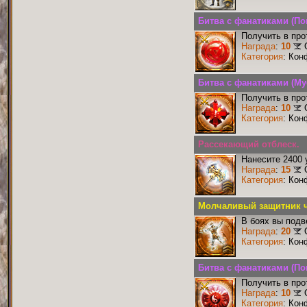
Битва с фанатиками (По
Получить в про
Награда
:
10
Категория
: Кон
Битва с фанатиками (М
Получить в про
Награда
:
10
Категория
: Кон
Рассекающий отблеск.
Нанесите 2400 
Награда
:
15
Категория
: Кон
Молчаливый защитник ч
В боях вы подв
Награда
:
20
Категория
: Кон
Битва с фанатиками (По
Получить в про
Награда
:
10
Категория
: Кон