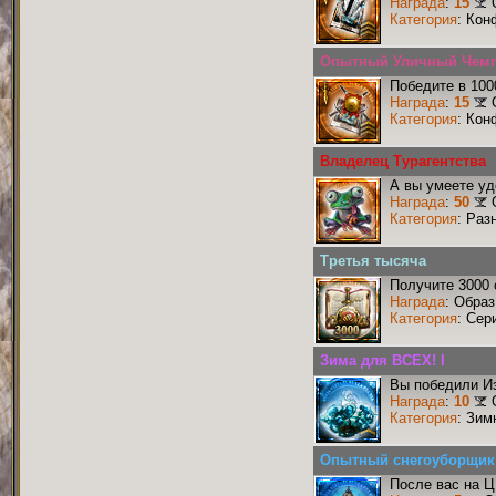
Награда
:
15
Категория
: Кон
Опытный Уличный Чем
Победите в 100
Награда
:
15
Категория
: Кон
Владелец Турагентства
А вы умеете уд
Награда
:
50
Категория
: Раз
Третья тысяча
Получите 3000 
Награда
: Образ
Категория
: Сер
Зима для ВСЕХ! I
Вы победили И
Награда
:
10
Категория
: Зим
Опытный снегоуборщик
После вас на Ц