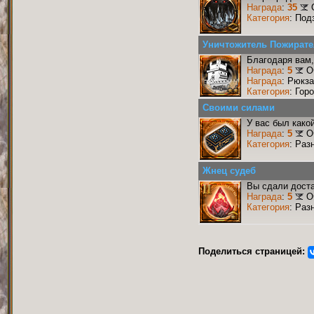
Награда
:
35
Категория
: Под
Уничтожитель Пожирате
Благодаря вам,
Награда
:
5
О
Награда
: Рюкз
Категория
: Гор
Своими силами
У вас был како
Награда
:
5
О
Категория
: Раз
Жнец судеб
Вы сдали доста
Награда
:
5
О
Категория
: Раз
Поделиться страницей: