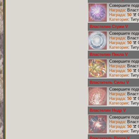
Совершите под
Награда
: Влас
Награда
:
50
Категория
: Тит
Властелин Стужи V
Совершите подв
Награда
: Влас
Награда
:
50
Категория
: Тит
Властелин Пекла V
Совершите подв
Награда
: Влас
Награда
:
50
Категория
: Тит
Властитель Силы V
Совершите подв
Награда
: Влас
Награда
:
50
Категория
: Тит
Властелин Недр V
Совершите подв
Награда
: Влас
Награда
:
50
Категория
: Тит
Властитель Взора V