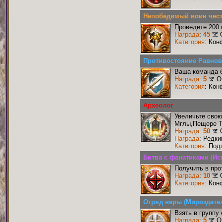
Непобедимый воин чест
Проведите 200 
Награда
:
45
Категория
: Кон
Противостояние Равнов
Ваша команда б
Награда
:
5
О
Категория
: Кон
Археолог
Увеличьте сво
Мглы,Пещере Т
Награда
:
50
Награда
: Редк
Категория
: Под
Битва с фанатиками (Ис
Получить в про
Награда
:
10
Категория
: Кон
Отряд веры (Мироздате
Взять в группу
Награда
:
5
О