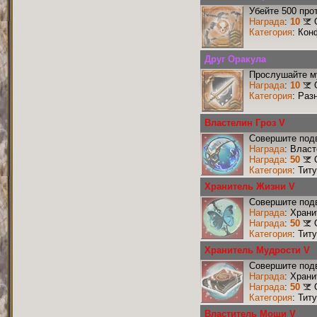
Убейте 500 про
Награда
:
10
Категория
: Кон
Друг Оракула
Прослушайте му
Награда
:
10
Категория
: Раз
Властелин Гроз V
Совершите подв
Награда
: Власт
Награда
:
50
Категория
: Тит
Хранитель Жизни V
Совершите подв
Награда
: Хран
Награда
:
50
Категория
: Тит
Хранитель Мудрости V
Совершите подв
Награда
: Хран
Награда
:
50
Категория
: Тит
Властитель Мощи V