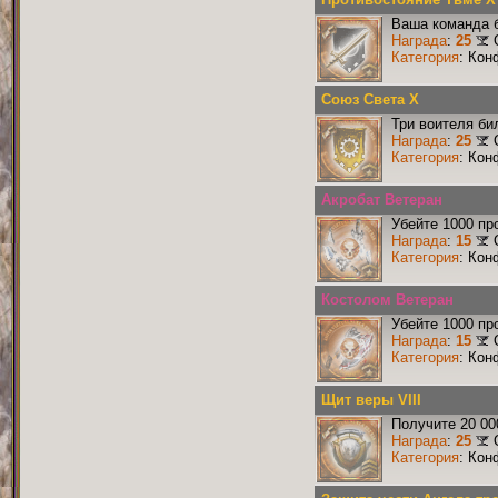
Ваша команда б
Награда
:
25
Категория
: Кон
Союз Света X
Три воителя би
Награда
:
25
Категория
: Кон
Акробат Ветеран
Убейте 1000 пр
Награда
:
15
Категория
: Кон
Костолом Ветеран
Убейте 1000 пр
Награда
:
15
Категория
: Кон
Щит веры VIII
Получите 20 00
Награда
:
25
Категория
: Кон