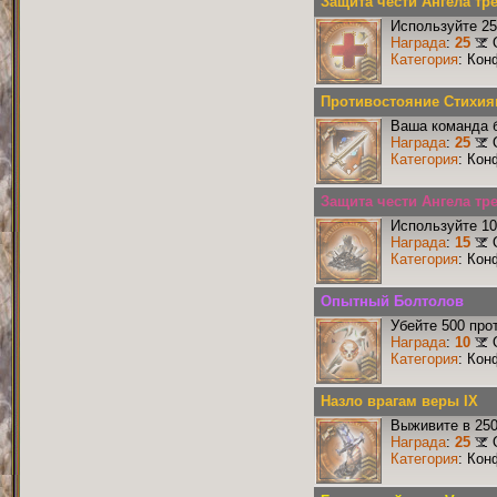
Защита чести Ангела тр
Используйте 25
Награда
:
25
Категория
: Кон
Противостояние Стихия
Ваша команда б
Награда
:
25
Категория
: Кон
Защита чести Ангела тре
Используйте 10
Награда
:
15
Категория
: Кон
Опытный Болтолов
Убейте 500 про
Награда
:
10
Категория
: Кон
Назло врагам веры IX
Выживите в 25
Награда
:
25
Категория
: Кон