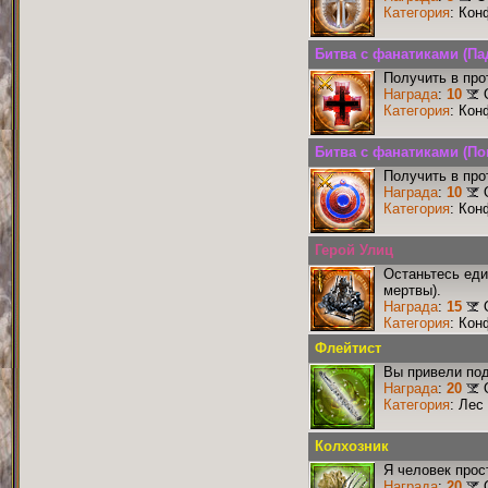
Категория
: Кон
Битва с фанатиками (П
Получить в про
Награда
:
10
Категория
: Кон
Битва с фанатиками (По
Получить в про
Награда
:
10
Категория
: Кон
Герой Улиц
Останьтесь еди
мертвы).
Награда
:
15
Категория
: Кон
Флейтист
Вы привели под
Награда
:
20
Категория
: Лес
Колхозник
Я человек прос
Награда
:
20