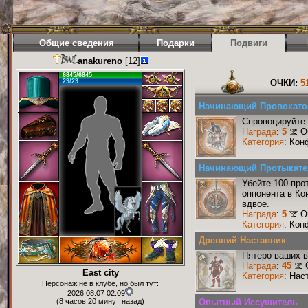
Общие сведения
Подарки
Подвиги
anakureno
[12]
6845/6845
29/29
ОЧКИ:
5
Начинающий Провокато
Спровоцируйте 
Награда
:
5
О
Категория
: Кон
Начинающий Протыкате
Убейте 100 про
оппонента в Ко
вдвое.
Награда
:
5
О
Категория
: Кон
Древний Наставник
Пятеро ваших в
Награда
:
45
East city
Категория
: Нас
Персонаж не в клубе, но был тут:
2026.08.07 02:09
(8 часов 20 минут назад)
Опытный Иссушитель