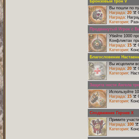
Бронзовый трон V
Вы пошли по пу
Награда
:
20
Награда
: Нагр
Категория
: Раз
Продвинутый Игрок с В
Убейте 1000 пр
Конфликтах при
Награда
:
15
Категория
: Кон
Благословение Наставн
Вы исцелили во
Награда
:
20
Категория
: Нас
Защита чести Ангела тре
Используйте 10
Награда
:
15
Категория
: Кон
Сподвижник Героев X
Примите участи
Награда
:
100
Категория
: Кон