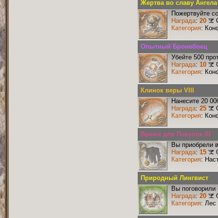
Жертва во славу Ангела 
Пожертвуйте со
Награда
:
20
Категория
: Кон
Опытный Бронебоец
Убейте 500 про
Награда
:
10
Категория
: Кон
Клинок веры VIII
Нанесите 20 00
Награда
:
25
Категория
: Кон
Время для Покупок III
Вы приобрели в
Награда
:
15
Категория
: Нас
Природный Лингвист
Вы поговорили 
Награда
:
20
Категория
: Лес