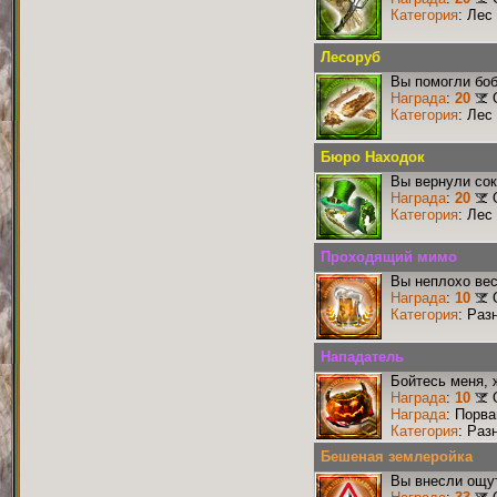
Категория
: Лес
Лесоруб
Вы помогли боб
Награда
:
20
Категория
: Лес
Бюро Находок
Вы вернули со
Награда
:
20
Категория
: Лес
Проходящий мимо
Вы неплохо ве
Награда
:
10
Категория
: Раз
Нападатель
Бойтесь меня,
Награда
:
10
Награда
: Порв
Категория
: Раз
Бешеная землеройка
Вы внесли ощут