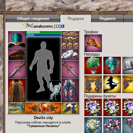
Общие сведения
Подарки
Подвиги
anakureno
[12]
Трофеи:
6845/6845
29/29
Награды:
Подарены букеты:
Devils city
Персонаж сейчас находится в клубе.
"Туманные Низины"