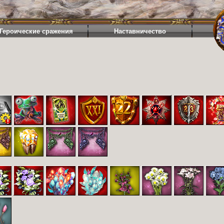
Героические сражения
Наставничество