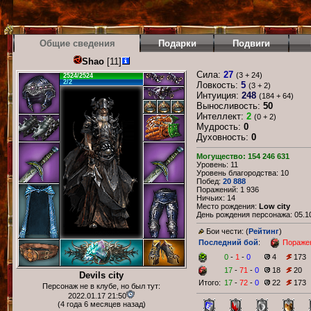
Общие сведения
Подарки
Подвиги
Shao
[11]
Сила:
27
(3 + 24)
2524/2524
2/2
Ловкость:
5
(3 + 2)
Интуиция:
248
(184 + 64)
Выносливость:
50
Интеллект:
2
(0 + 2)
Мудрость:
0
Духовность:
0
Могущество: 154 246 631
Уровень: 11
Уровень благородства: 10
Побед:
20 888
Поражений: 1 936
Ничьих: 14
Место рождения:
Low city
День рождения персонажа: 05.10
Бои чести: (
Рейтинг
)
Последний бой
:
Пораже
0
-
1
-
0
4
173
17
-
71
-
0
18
20
Devils city
Итого:
17
-
72
-
0
22
173
Персонаж не в клубе, но был тут:
2022.01.17 21:50
(4 года 6 месяцев назад)