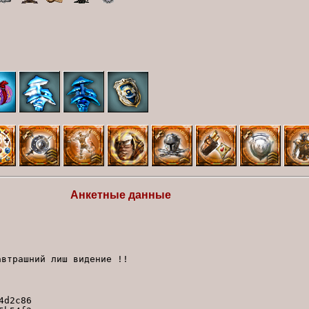
Анкетные данные
автрашний лиш видение !!
4d2c86