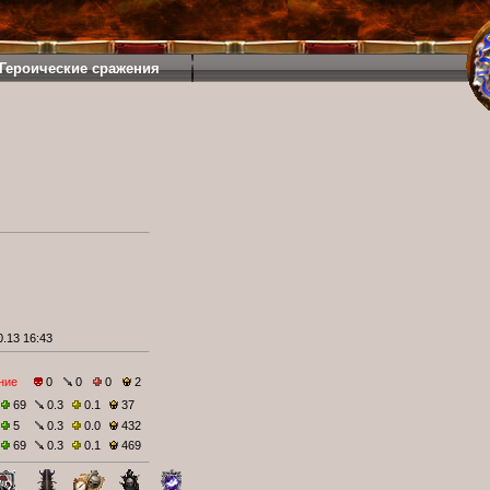
Героические сражения
.13 16:43
ние
0
0
0
2
69
0.3
0.1
37
5
0.3
0.0
432
69
0.3
0.1
469