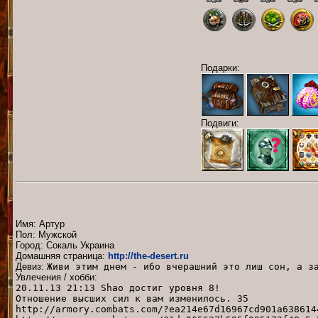
Подарки:
Подвиги:
Имя: Артур
Пол: Мужской
Город: Сокаль Украина
Домашняя страница:
http://the-desert.ru
Девиз:
Живи этим днем - ибо вчерашний это лиш сон, а з
Увлечения / хобби:
20.11.13 21:13 Shao достиг уровня 8!
Отношение высших сил к вам изменилось. 35
http://armory.combats.com/?ea214e67d16967cd901a638614