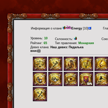
Информация о клане
Energy
[10]
Гла
Уровень:
10
Склонность:
Сою
Рейтинг:
65
Тип правления:
Монархия
Девиз клана:
Наш девиз: Педалька
вниз)))