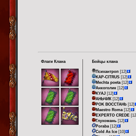
Флаги Клана
Бойцы клана
Психантроп
[12]
KAP-CITRUS
[12]
Mechta poeta
[12]
Анкоголик
[12]
KYAJ
[12]
АНЬЧИК
[12]
POK BOCCTAHb
[12]
Maestro Roma
[12]
EXPERTO CREDE
[12
Глухомань
[12]
Poraba
[12]
Cold As Ice
[10]