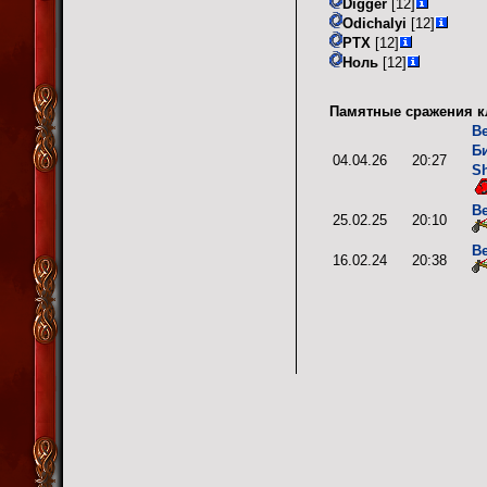
Digger
[12]
Odichalyi
[12]
PTX
[12]
Ноль
[12]
Памятные сражения к
В
Б
04.04.26
20:27
Sh
В
25.02.25
20:10
В
16.02.24
20:38