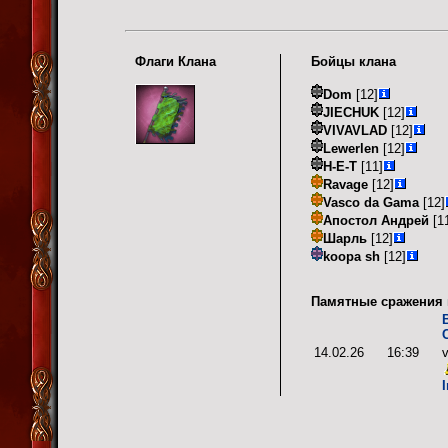
Флаги Клана
Бойцы клана
Dom
[12]
JIECHUK
[12]
VIVAVLAD
[12]
Lewerlen
[12]
Н-Е-Т
[11]
Ravage
[12]
Vasco da Gama
[12]
Апостол Андрей
[1
Шарль
[12]
koopa sh
[12]
Памятные сражения 
14.02.26
16:39