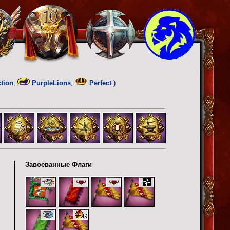
tion
,
PurpleLions
,
Perfect
)
Завоеванные Флаги