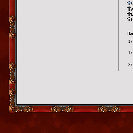
A
Па
17
17
27