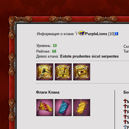
Информация о клане
PurpleLions
[10]
Уровень:
10
Ск
Рейтинг:
68
Ти
Девиз клана:
Estote prudentes sicut serpentes
Флаги Клана
Бо
R
S