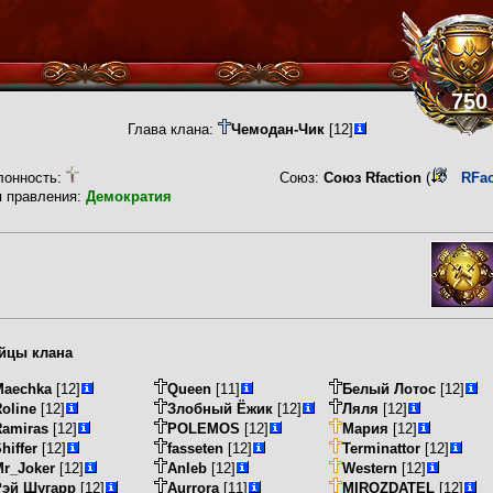
750
Глава клана:
Чемодан-Чик
[12]
лонность:
Союз:
Союз Rfaction
(
RFac
п правления:
Демократия
йцы клана
Maechka
[12]
Queen
[11]
Белый Лотос
[12]
oline
[12]
Злобный Ёжик
[12]
Ляля
[12]
Ramiras
[12]
POLEMOS
[12]
Мария
[12]
hiffer
[12]
fasseten
[12]
Terminattor
[12]
Mr_Joker
[12]
Anleb
[12]
Western
[12]
Рэй Шугарр
[12]
Aurrora
[11]
MIROZDATEL
[12]