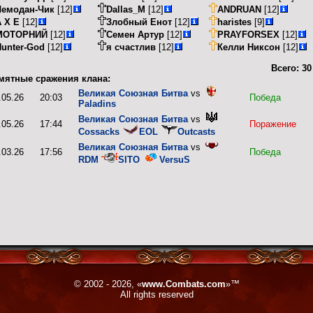
Чемодан-Чик
[12]
Dallas_M
[12]
ANDRUAN
[12]
 X E
[12]
Злобный Енот
[12]
haristes
[9]
МОТОРНИЙ
[12]
Семен Артур
[12]
PRAYFORSEX
[12]
Hunter-God
[12]
я счастлив
[12]
Келли Никсон
[12]
Всего:
30
мятные сражения клана:
Великая Союзная Битва
vs
.05.26
20:03
Победа
Paladins
Великая Союзная Битва
vs
.05.26
17:44
Поражение
Cossacks
EOL
Outcasts
Великая Союзная Битва
vs
.03.26
17:56
Победа
RDM
SITO
VersuS
© 2002 - 2026, «
www.Combats.com
»™
All rights reserved