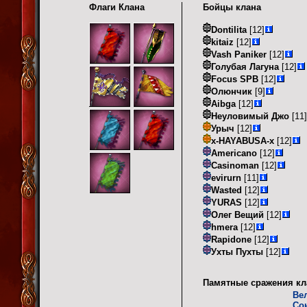
Флаги Клана
Бойцы клана
Dontilita
[12]
kitaiz
[12]
Vash Paniker
[12]
Голубая Лагуна
[12]
Focus SPB
[12]
Олюнчик
[9]
Aibga
[12]
Неуловимый Джо
[11]
Урыч
[12]
x-HAYABUSA-x
[12]
Americano
[12]
Casinoman
[12]
evirurn
[11]
Wasted
[12]
YURAS
[12]
Олег Вещий
[12]
hmera
[12]
Rapidone
[12]
Ухты Пухты
[12]
Памятные сражения кл
Ве
Со