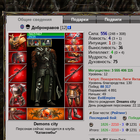
Общие сведения
Подарки
Подвиги
Добронравов
[12]
Сила:
556
(248 + 308)
7417/7417
25/25
Ловкость:
4
(3 + 1)
Интуиция:
1
(3 - 2)
x2
Выносливость:
36
Интеллект:
4
(0 + 4)
Мудрость:
0
Духовность:
75
Могущество: 3 555 406 115
Уровень: 12
Титул: Покоритель Лиги Янт
Уровень благородства: 130
Побед:
88 317
Поражений: 4 891
Ничьих: 49
Клан:
EvilEmpire
Место рождения:
Dreams city
День рождения персонажа: 22.11
Бои чести: (
Рейтинг
)
Последний бой
:
Побед
Demons city
1826
-
2210
-
3
1231
Персонаж сейчас находится в клубе.
Итого:
1826
-
2210
-
3
1231
"Катакомбы"
Клан-Лига: