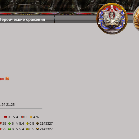
Героические сражения
аря
.24 21:25
а
0
4
0
476
25
8
5.4
0.5
2143327
25
8
5.4
0.5
2143327