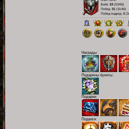
Боёв:
53
(
53/60
)
Побед:
31
(
31/40
)
Побед подряд:
3
(
3
Награды:
Подарены букеты:
Подарки:
Подвиги: