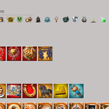
/12
)