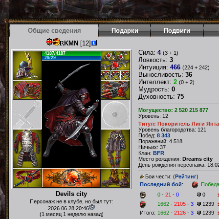
Общие сведения
Подарки
Подвиги
KMN
[12]
Сила:
4
(3 + 1)
4187/4187
29/29
Ловкость:
3
Интуиция:
466
(224 + 242)
Выносливость:
36
Интеллект:
2
(0 + 2)
Мудрость:
0
Духовность:
75
Могущество: 2 520 215 877
Уровень: 12
Титул: Покоритель Лиги Янт
Уровень благородства: 121
Побед:
8 343
Поражений: 4 518
Ничьих: 37
Клан:
BFR
Место рождения:
Dreams city
День рождения персонажа: 18.02
Бои чести: (
Рейтинг
)
Последний бой
:
Побед
Devils city
0
-
21
-
0
0
Персонаж не в клубе, но был тут:
1662
-
2105
-
3
1239
2026.06.28 20:46
Итого:
1662
-
2126
-
3
1239
(1 месяц 1 неделю назад)