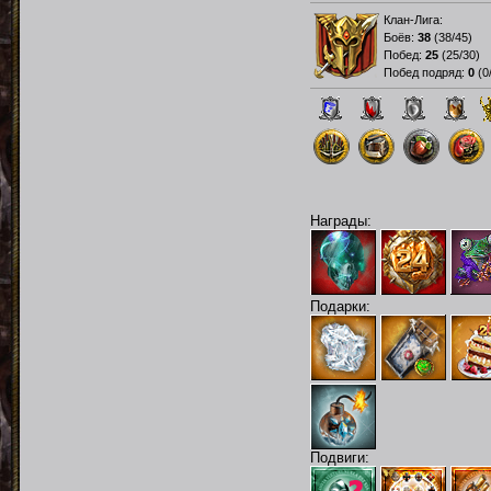
Клан-Лига:
Боёв:
38
(
38/45
)
Побед:
25
(
25/30
)
Побед подряд:
0
(
0
Награды:
Подарки:
Подвиги: