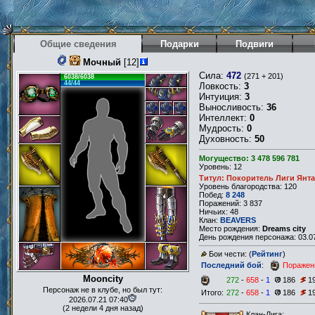
Общие сведения
Подарки
Подвиги
Мочный
[12]
Сила:
472
(271 + 201)
6038/6038
44/44
Ловкость:
3
Интуиция:
3
Выносливость:
36
Интеллект:
0
Мудрость:
0
Духовность:
50
Могущество: 3 478 596 781
Уровень: 12
Титул: Покоритель Лиги Янт
Уровень благородства: 120
Побед:
8 248
Поражений: 3 837
Ничьих: 48
Клан:
BEAVERS
Место рождения:
Dreams city
День рождения персонажа: 03.07
Бои чести: (
Рейтинг
)
Последний бой
:
Поражен
Mooncity
272
-
658
-
1
186
1
Персонаж не в клубе, но был тут:
Итого:
272
-
658
-
1
186
1
2026.07.21 07:40
(2 недели 4 дня назад)
Клан-Лига: