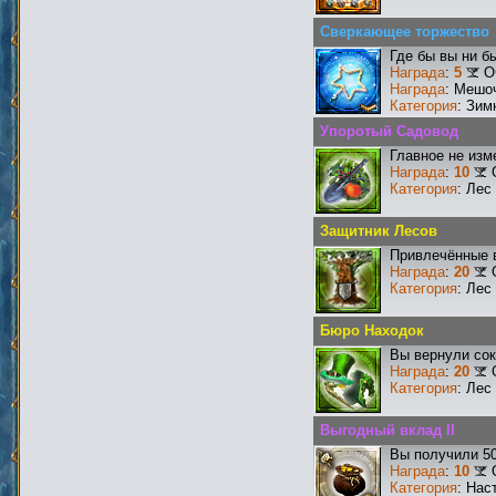
Сверкающее торжество
Где бы вы ни б
Награда
:
5
О
Награда
: Мешо
Категория
: Зим
Упоротый Садовод
Главное не изм
Награда
:
10
Категория
: Лес
Защитник Лесов
Привлечённые в
Награда
:
20
Категория
: Лес
Бюро Находок
Вы вернули со
Награда
:
20
Категория
: Лес
Выгодный вклад II
Вы получили 50
Награда
:
10
Категория
: Нас