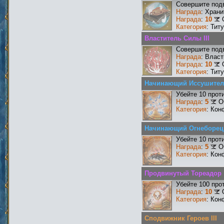
Совершите подв
Награда
: Храни
Награда
:
10
Категория
: Тит
Властитель Силы III
Совершите подв
Награда
: Власт
Награда
:
10
Категория
: Тит
Начинающий Иссушите
Убейте 10 прот
Награда
:
5
О
Категория
: Кон
Начинающий Огнеборец
Убейте 10 прот
Награда
:
5
О
Категория
: Кон
Продвинутый Тореадор
Убейте 100 про
Награда
:
10
Категория
: Кон
Сподвижник Героев III