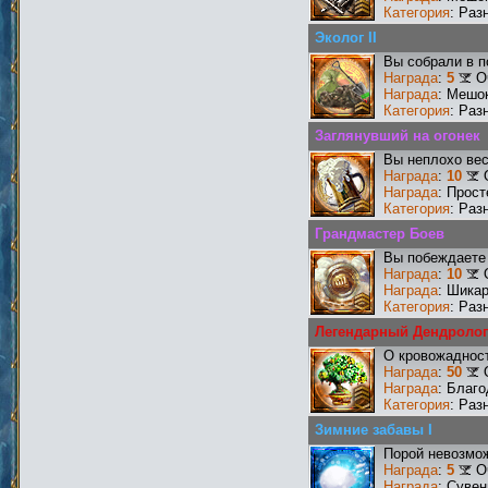
Категория
: Раз
Эколог II
Вы собрали в п
Награда
:
5
О
Награда
: Мешо
Категория
: Раз
Заглянувший на огонек
Вы неплохо ве
Награда
:
10
Награда
: Прос
Категория
: Раз
Грандмастер Боев
Вы побеждаете 
Награда
:
10
Награда
: Шика
Категория
: Раз
Легендарный Дендролог
О кровожадност
Награда
:
50
Награда
: Благ
Категория
: Раз
Зимние забавы I
Порой невозмож
Награда
:
5
О
Награда
: Сувен