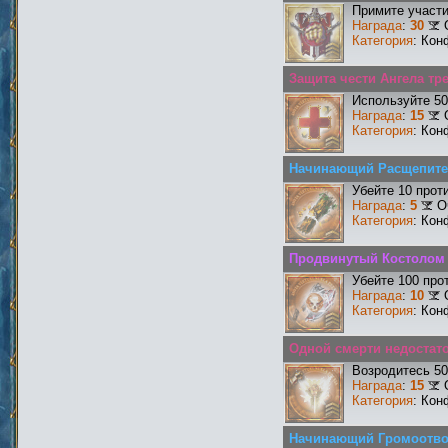
Примите участи
Награда
:
30
Категория
: Кон
Защита чести Ангела тр
Используйте 50
Награда
:
15
Категория
: Кон
Начинающий Расщепит
Убейте 10 прот
Награда
:
5
О
Категория
: Кон
Продвинутый Костолом
Убейте 100 про
Награда
:
10
Категория
: Кон
Одной смерти недостато
Возродитесь 50
Награда
:
15
Категория
: Кон
Начинающий Громоотв