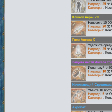
Трое ваших вос
Награда
:
25
Категория
: Нас
Клинок веры VII
Нанесите 10 00
Награда
:
20
Категория
: Кон
Гнев Ангела X
Удержите средн
Награда
:
25
Категория
: Кон
Защита чести Ангела тре
Используйте 50
Награда
:
10
Категория
: Кон
Начинающий Стрелохва
Убейте 10 прот
Награда
:
5
О
Категория
: Кон
Акробат