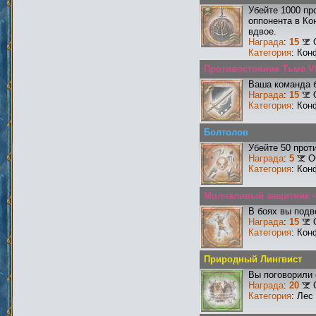
Убейте 1000 пр
оппонента в Ко
вдвое.
Награда
:
15
Категория
: Кон
Противостояние Тьме V
Ваша команда б
Награда
:
15
Категория
: Кон
Болтолов
Убейте 50 прот
Награда
:
5
О
Категория
: Кон
Молчаливый защитник ч
В боях вы подв
Награда
:
15
Категория
: Кон
Природный Лингвист
Вы поговорили 
Награда
:
20
Категория
: Лес