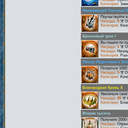
Категория
: Зим
Начинающий Уличный 
Поучаствуйте в
Награда
:
5
О
Категория
: Кон
Бронзовый трон I
Вы пошли по пу
Награда
:
1
О
Награда
: Награ
Категория
: Раз
Лёгкая Подготовка к Бо
Потратьте 1000
Награда
:
5
О
Категория
: Кон
Благородная Кровь X
Увеличьте своё
Награда
:
20
Категория
: Бла
Вторая тысяча
Получите 2000 
Награда
: Образ