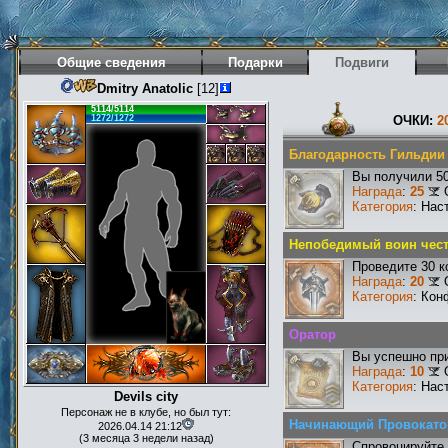
Общие сведения
Подарки
Подвиги
Dmitry Anatolic
[12]
5114/5114
1272/1272
ОЧКИ:
2
Благодарность Гильдии
Вы получили 50
Награда
:
25
Категория
: Нас
Непобедимый воин чест
Проведите 30 к
Награда
:
20
Категория
: Кон
Оратор
Вы успешно при
Награда
:
10
Категория
: Нас
Devils city
Персонаж не в клубе, но был тут:
Начинающий Провокато
2026.04.14 21:12
(3 месяца 3 недели назад)
Спровоцируйте 