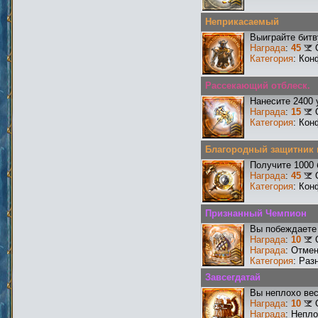
Неприкасаемый
Выиграйте бит
Награда
:
45
Категория
: Кон
Рассекающий отблеск.
Нанесите 2400 
Награда
:
15
Категория
: Кон
Благородный защитник 
Получите 1000 
Награда
:
45
Категория
: Кон
Признанный Чемпион
Вы побеждаете 
Награда
:
10
Награда
: Отме
Категория
: Раз
Завсегдатай
Вы неплохо ве
Награда
:
10
Награда
: Непл