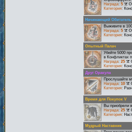
Награда
:
5
О
Категория
: Кон
Начинающий Обитатель
Выживите в 10
Награда
:
5
О
Категория
: Кон
Опытный Палач
Убейте 5000 пр
в Конфликтах п
Награда
:
25
Категория
: Кон
Друг Оракула
Прослушайте му
Награда
:
10
Категория
: Раз
Время для Покупок V
Вы приобрели в
Награда
:
25
Категория
: Нас
Мудрый Наставник