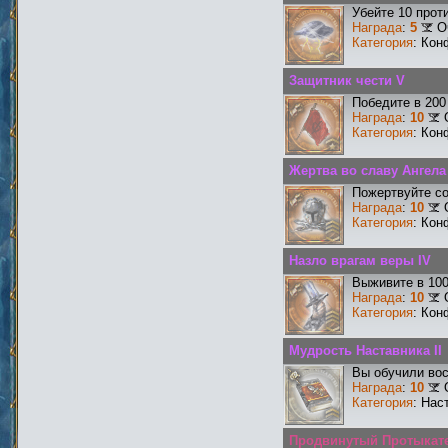
Убейте 10 прот
Награда
:
5
О
Категория
: Кон
Защитник чести V
Победите в 200
Награда
:
10
Категория
: Кон
Жертва во славу Ангела
Пожертвуйте со
Награда
:
10
Категория
: Кон
Назло врагам веры IV
Выживите в 10
Награда
:
10
Категория
: Кон
Мудрость Наставника II
Вы обучили вос
Награда
:
10
Категория
: Нас
Продвинутый Протыкат