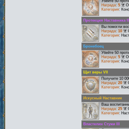
Убейте 50 прот
Награда
:
5
О
Категория
: Кон
Протекция Наставника II
Вы помогли вос
Награда
:
10
Категория
: Нас
Бронебоец
Убейте 50 прот
Награда
:
5
О
Категория
: Кон
Щит веры VII
Получите 10 00
Награда
:
20
Категория
: Кон
Искусный Наставник
Ваш воспитанни
Награда
:
25
Категория
: Нас
Властелин Стужи III