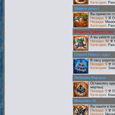
Категория
: Раз
Щедрая душа I
Вы принесли сл
Награда
:
5
О
Награда
: Мешо
Категория
: Раз
Владелец Турагентства
А вы умеете уд
Награда
:
50
Категория
: Раз
Символ Нового года I
В лесу родилас
Награда
:
5
О
Категория
: Зим
Любимец Фортуны
Останьтесь еди
мертвы).
Награда
:
5
О
Категория
: Кон
Металлист III
Вы нашли в боя
Награда
:
5
О
Награда
: Мешо