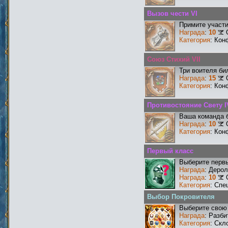
Вызов чести VI
Примите участи
Награда
:
10
Категория
: Кон
Союз Стихий VII
Три воителя би
Награда
:
15
Категория
: Кон
Противостояние Свету I
Ваша команда б
Награда
:
10
Категория
: Кон
Первый класс
Выберите первы
Награда
: Деро
Награда
:
10
Категория
: Спе
Выбор Покровителя
Выберите свою 
Награда
: Разби
Категория
: Скл