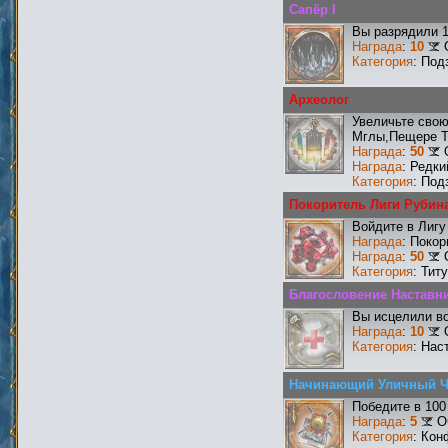
Сапёр I
Вы разрядили 
Награда
:
10
Категория
: Под
Археолог
Увеличьте сво
Мглы,Пещере Т
Награда
:
50
Награда
: Редк
Категория
: Под
Покоритель Лиги Рубин
Войдите в Лигу
Награда
: Поко
Награда
:
50
Категория
: Тит
Благословение Наставни
Вы исцелили во
Награда
:
10
Категория
: Нас
Начинающий Уличный 
Победите в 100
Награда
:
5
О
Категория
: Кон