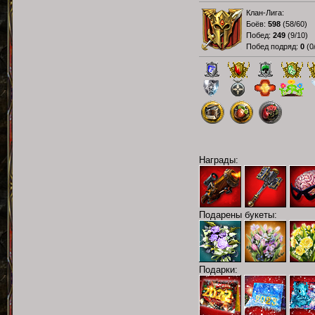
Клан-Лига:
Боёв:
598
(
58/60
)
Побед:
249
(
9/10
)
Побед подряд:
0
(
0
Награды:
Подарены букеты:
Подарки: