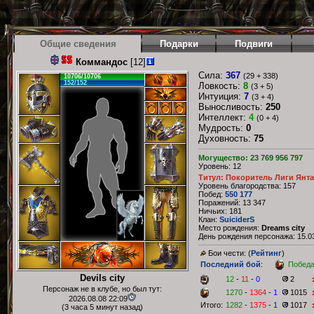
Общие сведения
Подарки
Подвиги
Коммандос
[12]
Сила:
367
(29 + 338)
10706/10706
152/152
Ловкость:
8
(3 + 5)
Интуиция:
7
(3 + 4)
Выносливость:
250
Интеллект:
4
(0 + 4)
Мудрость:
0
Духовность:
75
Могущество: 23 769 956 797
Уровень: 12
Титул: Покоритель Лиги Янт
Уровень благородства: 157
Побед:
550 177
Поражений: 13 347
Ничьих: 181
Клан:
SuiciderS
Место рождения:
Dreams city
День рождения персонажа: 15.03
Бои чести: (
Рейтинг
)
Последний бой
:
Побед
Devils city
12
-
11
-
0
2
Персонаж не в клубе, но был тут:
1270
-
1364
-
1
1015
2026.08.08 22:09
Итого:
1282
-
1375
-
1
1017
(3 часа 5 минут назад)