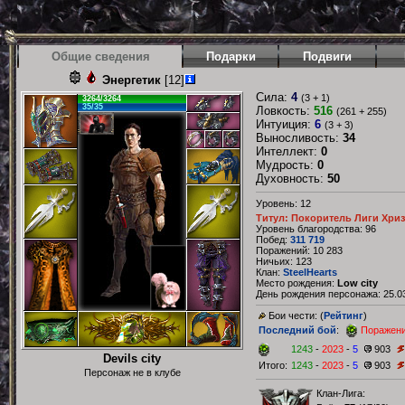
Общие сведения
Подарки
Подвиги
Энергетик
[12]
Сила:
4
(3 + 1)
3264/3264
35/35
Ловкость:
516
(261 + 255)
Интуиция:
6
(3 + 3)
Выносливость:
34
Интеллект:
0
Мудрость:
0
Духовность:
50
Уровень: 12
Титул: Покоритель Лиги Хри
Уровень благородства: 96
Побед:
311 719
Поражений: 10 283
Ничьих: 123
Клан:
SteelHearts
Место рождения:
Low city
День рождения персонажа: 25.03
Бои чести: (
Рейтинг
)
Последний бой
:
Поражен
1243
-
2023
-
5
903
Devils city
Итого:
1243
-
2023
-
5
903
Персонаж не в клубе
Клан-Лига: