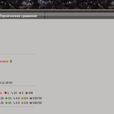
Героические сражения
золита
.12 18:53
ие
1
15
2
438
26
10
4.8
0.6
530730
26
10
4.8
0.6
530730