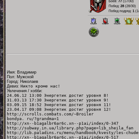
Боёв:
77
(
17/30
)
Побед:
28
(
28/30
)
Побед подряд:
1
(
1
Имя: Владимир
Пол: Мужской
Город: Николаев
Девиз:
Никто кроме нас!
Увлечения / хобби:
24.06.12 13:00 Энергетик достиг уровня 8!
31.03.13 17:30 Энергетик достиг уровня 9!
03.09.15 18:52 Энергетик достиг уровня 11!
23.04.17 09:08 Энергетик достиг уровня 12!
http://scrolls.combats.com/~Broiler
bondya. ru/?grandma=1
http://xn--b1agalbr6ar6c.xn--p1ai/index/0-347
http://subway.in.ua/library.php?page=lib_sheila_fan
http://lib.paladins.ru/menu/handbook/kvesty/les-chude
http://xn--b1agalbr6ar6c.xn--p1ai/index/0-517