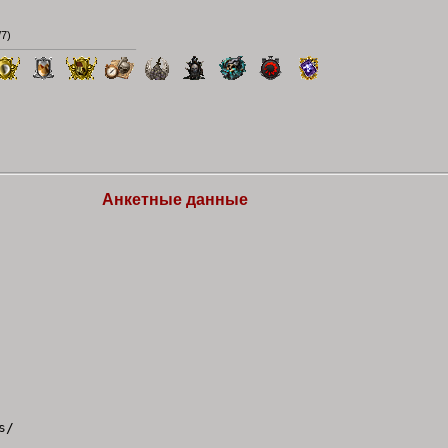
/7
)
Анкетные данные
s/