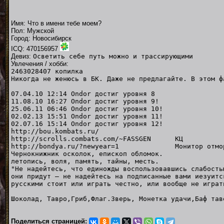
Имя: Что в имени тебе моем?
Пол: Мужской
Город: Новосибирск
ICQ: 470156957
Девиз:
Осветить себе путь можно и трассирующими
Увлечения / хобби:
2463028407 копилка
Никогда не женюсь в БК. Даже не предлагайте. В этом ф
07.04.10 12:14 Ondor достиг уровня 8
11.08.10 16:27 Ondor достиг уровня 9!
25.06.11 06:46 Ondor достиг уровня 10!
02.02.13 15:51 Ondor достиг уровня 11!
02.07.16 15:14 Ondor достиг уровня 12!
http://bou.kombats.ru/
http://scrolls.combats.com/~FASSGEN КЦ
http://bondya.ru/?newyear=1 Монитор отмор
Чернокнижник осколок, епископ обломок.
летопись, воля, память, тайны, месть.
"Не надейтесь, что единожды воспользовавшись слабость
они придут — не надейтесь на подписанные вами иезуитс
русскими стоит или играть честно, или вообще не игр
Шоколад, Тавро,Гриб,Флаг.Зверь, Монетка удачи,Баф тав
Поделиться страницей: