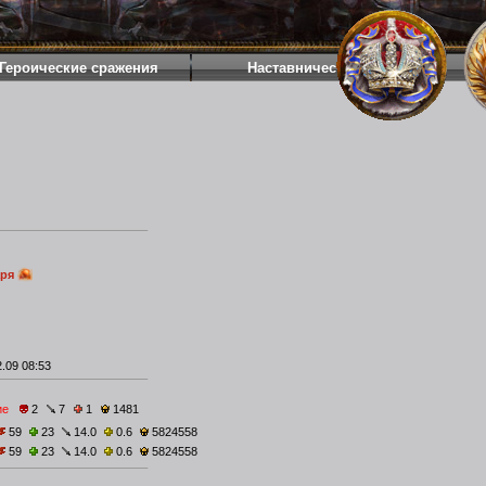
Героические сражения
Наставничество
аря
.09 08:53
ие
2
7
1
1481
59
23
14.0
0.6
5824558
59
23
14.0
0.6
5824558