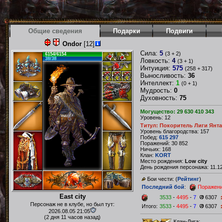
Общие сведения
Подарки
Подвиги
Ondor
[12]
Сила:
5
(3 + 2)
6154/6154
38/38
Ловкость:
4
(3 + 1)
Интуиция:
575
(258 + 317)
Выносливость:
36
Интеллект:
1
(0 + 1)
Мудрость:
0
Духовность:
75
Могущество: 29 630 410 343
Уровень: 12
Титул: Покоритель Лиги Янт
Уровень благородства: 157
Побед:
615 297
Поражений: 30 852
Ничьих: 168
Клан:
KORT
Место рождения:
Low city
День рождения персонажа: 11.12
Бои чести: (
Рейтинг
)
Последний бой
:
Поражен
East city
3533
-
4495
-
7
6307
Персонаж не в клубе, но был тут:
Итого:
3533
-
4495
-
7
6307
2026.08.05 21:05
(2 дня 11 часов назад)
Клан-Лига: