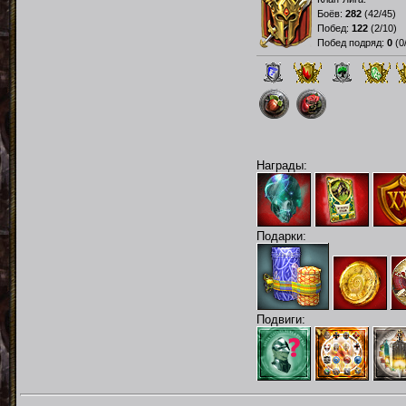
Боёв:
282
(
42/45
)
Побед:
122
(
2/10
)
Побед подряд:
0
(
0
Награды:
Подарки:
Подвиги: