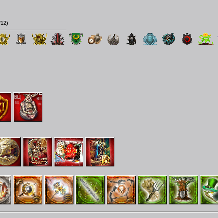
/12
)