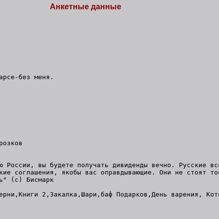
Анкетные данные
арсе-без меня.
озков
ю России, вы будете получать дивиденды вечно. Русские вс
кие соглашения, якобы вас оправдывающие. Они не стоят то
ать" (с) Бисмарк
ерни,Книги 2,Закалка,Шари,баф Подарков,День варения, Кот