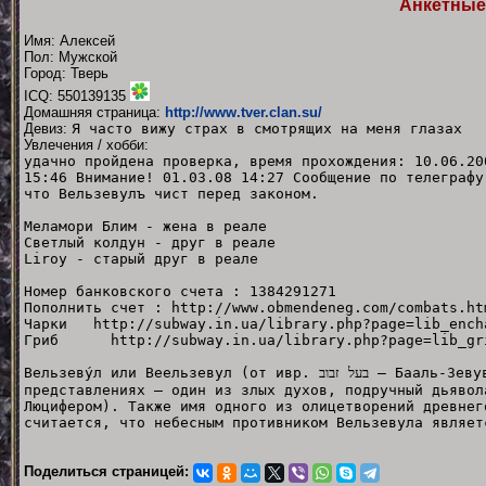
Анкетные
Имя: Алексей
Пол: Мужской
Город: Тверь
ICQ: 550139135
Домашняя страница:
http://www.tver.clan.su/
Девиз:
Я часто вижу страх в смотрящих на меня глазах
Увлечения / хобби:
удачно пройдена проверка, время прохождения: 10.06.20
15:46 Внимание! 01.03.08 14:27 Сообщение по телеграфу
что Вельзевулъ чист перед законом.
Меламори Блим - жена в реале
Светлый колдун - друг в реале
Liroy - старый друг в реале
Номер банковского счета : 1384291271
Пополнить счет : http://www.obmendeneg.com/combats.ht
Чарки http://subway.in.ua/library.php?page=lib_ench
Гриб http://subway.in.ua/library.php?page=lib_gr
Вельзеву́л или Веельзевул (от ивр. ‏בעל זבוב‏‎‎‎ — Бааль-Зевув, «повелитель летающих вещей») в христианских
представлениях — один из злых духов, подручный дьявол
Люцифером). Также имя одного из олицетворений древнег
считается, что небесным противником Вельзевула являет
Поделиться страницей: