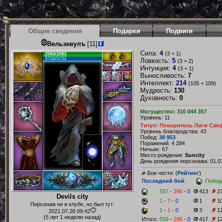
Общие сведения
Подарки
Подвиги
Вельзевулъ
[11]
Сила:
4
(3 + 1)
2083/2083
5732/5732
Ловкость:
5
(3 + 2)
Интуиция:
4
(3 + 1)
Выносливость:
7
Интеллект:
214
(105 + 109)
Мудрость:
130
Духовность:
0
Могущество: 310 044 357
Уровень: 11
Титул: Покоритель Лиги Сап
Уровень благородства: 43
Побед:
38 953
Поражений: 4 284
Ничьих: 67
Место рождения:
Suncity
День рождения персонажа: 01.07
Бои чести: (
Рейтинг
)
Последний бой
:
Побед
557
-
290
-
0
413
2
Devils city
1
-
7
-
0
1
1
Персонаж не в клубе, но был тут:
1
-
1
-
0
3
1
2021.07.28 09:42
(5 лет 1 неделю назад)
Итого:
559
-
298
-
0
417
1