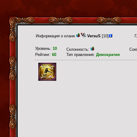
Информация о клане
VersuS
[10]
Г
Уровень:
10
Склонность:
Сою
Рейтинг:
60
Тип правления:
Демократия