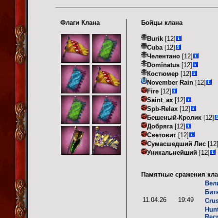
Флаги Клана
Бойцы клана
Burik
[12]
Cuba
[12]
Челентано
[12]
Dominatus
[12]
Костюмер
[12]
November Rain
[12]
Fire
[12]
Saint_ax
[12]
Spb-Relax
[12]
Бешеный-Кролик
[12]
Добряга
[12]
Световит
[12]
Сумасшедший Лис
[12
Уникальнейший
[12]
Памятные сражения кла
Вел
Бит
11.04.26
19:49
Cru
Hun
Recr