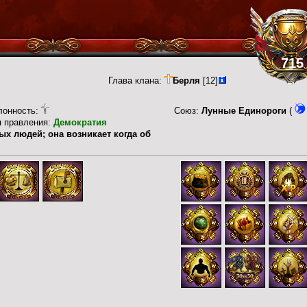
715
Глава клана:
Берля
[12]
лонность:
Союз:
Лунные Единороги
(
п правления:
Демократия
ых людей; она возникает когда об