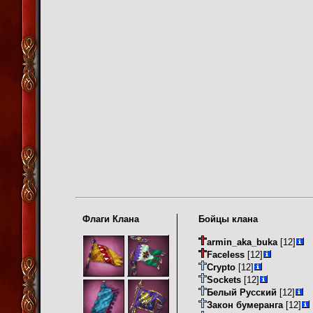
Флаги Клана
Бойцы клана
armin_aka_buka
[12]
Faceless
[12]
Crypto
[12]
Sockets
[12]
Белый Русский
[12]
Закон бумеранга
[12]