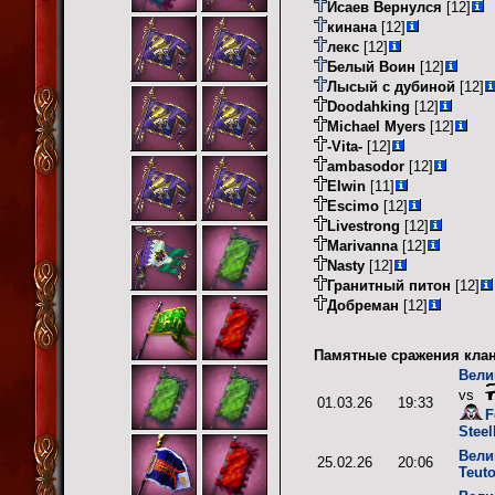
Исаев Вернулся
[12]
кинана
[12]
лекс
[12]
Белый Воин
[12]
Лысый с дубиной
[12]
Doodahking
[12]
Michael Myers
[12]
-Vita-
[12]
ambasodor
[12]
Elwin
[11]
Escimo
[12]
Livestrong
[12]
Marivanna
[12]
Nasty
[12]
Гранитный питон
[12]
Добреман
[12]
Памятные сражения клан
Вели
vs
01.03.26
19:33
F
Stee
Вели
25.02.26
20:06
Teut