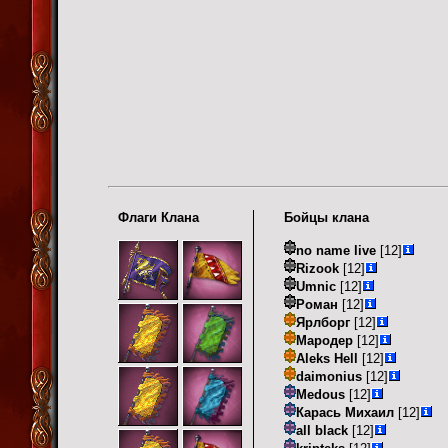
Флаги Клана
Бойцы клана
no name live
[12]
Rizook
[12]
Umnic
[12]
Роман
[12]
Ярлборг
[12]
Мародер
[12]
Aleks Hell
[12]
daimonius
[12]
Medous
[12]
Карась Михаил
[12]
all black
[12]