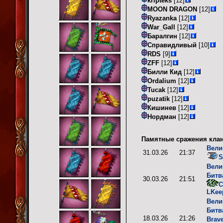
kripteks
[12]
MOON DRAGON
[12]
Ryazanka
[12]
War_Gall
[12]
Баралгин
[12]
Справидливый
[10]
RDS
[9]
ZFF
[12]
Билли Кид
[12]
Ordalium
[12]
Tucak
[12]
puzatik
[12]
Кишинев
[12]
Нордман
[12]
Памятные сражения клан
Вели
31.03.26
21:37
S
Вели
Битв
30.03.26
21:51
C
LKee
Вели
Битв
18.03.26
21:26
Brav