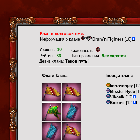
Клан в долговой яме.
Информация о клане
Drum'n'Fighters
[10]
Уровень:
10
Склонность:
Рейтинг:
86
Тип правления:
Демократия
Девиз клана:
Таков путь!
Флаги Клана
Бойцы клана
kerrosergey
[12
Misster Hyde
[1
Vikosik
[12]
Вовчик
[12]