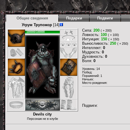
Общие сведения
Подарки
Подвиги
Угрум Трупожор
[14]
Сила:
200
( + 200)
100000/100000
Ловкость:
100
( + 100)
Интуиция:
150
( + 150)
Выносливость:
250
( + 250)
Интеллект:
0
Мудрость:
0
Духовность:
0
Воля:
0
Уровень: 14
Побед:
Поражений: 1
Ничьих:
Место рождения:
Подвиги:
Devils city
Персонаж не в клубе