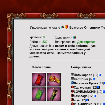
Информация о клане
Братство Огненного Ф
Уровень:
8
Склонность:
Рейтинг:
230
Тип правления:
Демократия
Девиз клана:
Мы несем в себе собственную
истину, которая является комбинацией
множества истин, заимствованных у
других.
Флаги Клана
Бойцы клана
Поликарпов
[10]
Cantroller
[6]
Ласковая Кроха
[11]
Cat_woman
[12]
LOVEMANCHIK
[12]
Tashaaga
[12]
v-sv
[12]
Х_АНДРОИД_Х
[12]