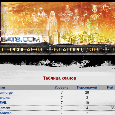
Таблица кланов
лан
Уровень
Персонажей
Рейт
emiurge
7
26
ortuna
7
3
EVIL
7
19
lement
7
4
135
aedwen
7
2