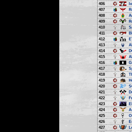
406
l
407
R
408
A
409
R
410
S
411
B
412
E
413
A
414
D
415
A
416
G
417
S
418
T
419
H
420
S
421
D
422
F
423
E
424
A
425
O
426
E
427
L