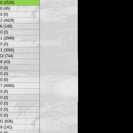
0 (2526)
0 (45)
0 (0)
2 (4428)
6 (148)
0 (0)
1 (2949)
0 (0)
1 (3066)
63 (744)
8 (43)
0 (0)
0 (0)
0 (0)
7 (4066)
0 (0)
0 (0)
0 (0)
0 (0)
0 (0)
31 (836)
9 (141)