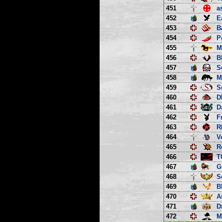
451
a
452
E
453
B
454
P
455
M
456
B
457
S
458
M
459
S
460
D
461
D
462
F
463
R
464
V
465
R
466
T
467
G
468
S
469
B
470
A
471
D
472
M