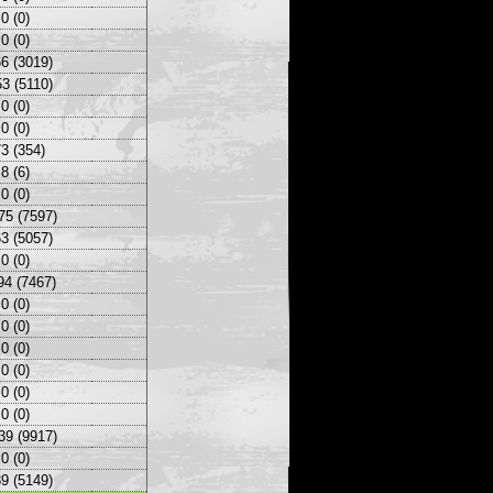
0 (0)
0 (0)
6 (3019)
3 (5110)
0 (0)
0 (0)
3 (354)
8 (6)
0 (0)
75 (7597)
3 (5057)
0 (0)
94 (7467)
0 (0)
0 (0)
0 (0)
0 (0)
0 (0)
0 (0)
39 (9917)
0 (0)
9 (5149)