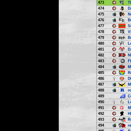
473
T
474
D
475
N
476
B
477
S
478
V
479
B
480
L
481
D
482
N
483
F
484
M
485
R
486
D
487
M
488
r
489
C
490
L
491
M
492
H
493
R
494
r