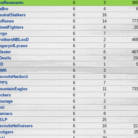
heRevenants
6
3
385
aBro
6
4
6
eutralStalkers
6
16
oRunes
6
14
777
treetFighters
6
4
20
irgo
6
7
rothersNBLooD
6
2
468
egacyofLycaos
6
2
Jester
6
6
467
Devils
6
9
15
ID
6
1
5
WR
6
3
ecruitsHaiducii
6
9
PPS
6
7
ountainEagles
6
11
733
ockers
6
7
ourage
6
2
oU
6
3
aniacs
6
8
ELP
6
25
ecruitsHellraisers
6
16
11
ectigers
6
5
25