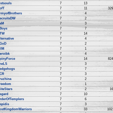
ostsouls
7
13
ofT
7
11
329
rmyofBrothers
7
4
ecruitsDW
7
2
aM
7
3
Boys
7
7
TW
7
14
lternative
7
4
GoD
7
2
llM
7
1
eroibk
7
4
pinyForce
7
14
824
heLS
7
3
edgehogs
7
7
CR
7
3
ruzhina
7
2
reedom
7
1
liteStars
7
2
16
sgard
7
10
rderOfTemplers
7
6
spidis
7
3
ostKingdomWarriors
7
33
102