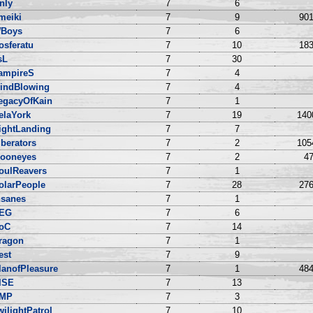
nly
7
6
meiki
7
9
901
Boys
7
6
osferatu
7
10
183
sL
7
30
ampireS
7
4
indBlowing
7
4
egacyOfKain
7
1
elaYork
7
19
140
ightLanding
7
7
iberators
7
2
105
ooneyes
7
2
47
oulReavers
7
1
olarPeople
7
28
276
nsanes
7
1
EG
7
6
oC
7
14
ragon
7
1
est
7
9
lanofPleasure
7
1
484
ISE
7
13
MP
7
3
wilightPatrol
7
10