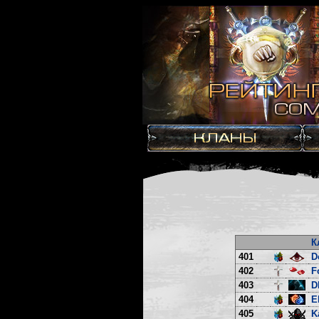
К
401
D
402
F
403
D
404
E
405
K