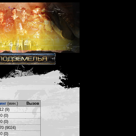
инг
(мин.)
Вызов
12 (9)
0 (0)
0 (0)
70 (9024)
0 (0)