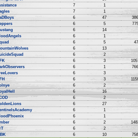
ssistance
7
1
agles
7
1
aDBoys
6
47
386
eppers
6
5
775
ustang
6
14
loodAngels
6
1
quad
6
5
47
ountainWolves
6
13
uicideSquad
6
2
FK
6
3
105
arkObservers
6
1
766
reeLovers
6
3
FH
6
3
115
olnye
6
2
oyalHell
6
16
COD
6
2
oldenLions
6
27
entinelsAcademy
6
1
loodPhoenix
6
1
mber
6
2
148
rT
6
2
BK
6
10
758