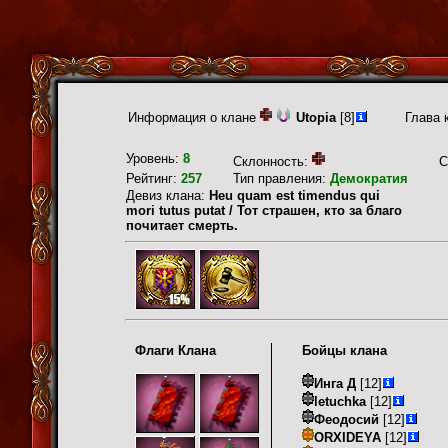
Информация о клане
Utopia
[8]
Глава 
Уровень:
8
Склонность:
С
Рейтинг:
257
Тип правления:
Демократия
Девиз клана:
Heu quam est timendus qui
mori tutus putat / Тот страшен, кто за благо
почитает смерть.
Флаги Клана
Бойцы клана
Инга Д
[12]
letuchka
[12]
Феодосий
[12]
ORXIDEYA
[12]