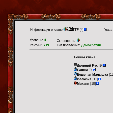
Информация о клане
TTF
[4]
Глава
Уровень:
4
Склонность:
Рейтинг:
719
Тип правления:
Демократия
Бойцы клана
Древний Рус
[9]
Банши
[9]
Бешеная Малышка
[12
Иллюзия
[12]
Миханя
[10]