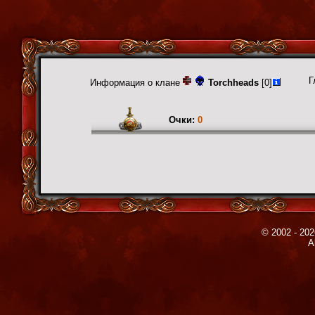
Г
Информация о клане
Torchheads
[0]
Очки:
0
© 2002 - 202
A