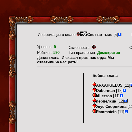
Информация о клане
Свет во тьме
[5]
Уровень:
5
Склонность:
С
Рейтинг:
590
Тип правления:
Демократия
Девиз клана:
И сказал враг:-нас орда!Мы
ответили:-а нас рать!
Бойцы клана
ARXAHGELUS
[11]
Duberman
[12]
killerson
[11]
перпелкин
[12]
Укус-Скорпиона
[1
Rammstein
[11]