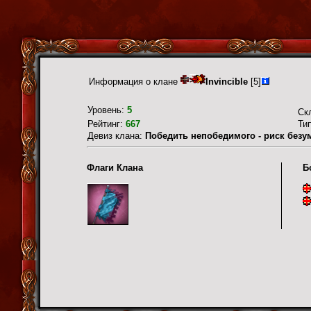
Информация о клане
Invincible
[5]
Уровень:
5
Ск
Рейтинг:
667
Ти
Девиз клана:
Победить непобедимого - риск безум
Флаги Клана
Б