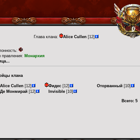
0
Глава клана:
Alice Cullen
[12]
лонность:
п правления:
Монархия
ца...
ойцы клана
Alice Cullen
[12]
Фидес
[12]
Оторванный
[10]
Де Монмирай
[12]
Invisible
[10]
Всего:
5