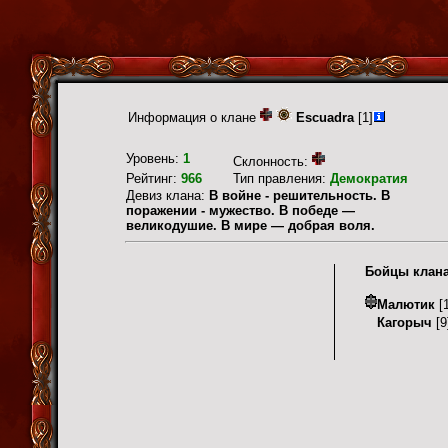
Информация о клане
Escuadra
[1]
Уровень:
1
Склонность:
Рейтинг:
966
Тип правления:
Демократия
Девиз клана:
В войне - решительность. В
поражении - мужество. В победе —
великодушие. В мире — добрая воля.
Бойцы клан
Малютик
[1
Кагорыч
[9