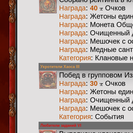
:
Очков
Награда
40
: Жетоны еди
Награда
: Монета Общ
Награда
: Очищенный 
Награда
: Мешочек с 
Награда
: Медные сан
Награда
: Клановые 
Категория
Укротители Хаоса III
Побед в групповом И
:
Очков
Награда
30
: Жетоны еди
Награда
: Очищенный 
Награда
: Мешочек с 
Награда
: События
Категория
Любители заданий VI