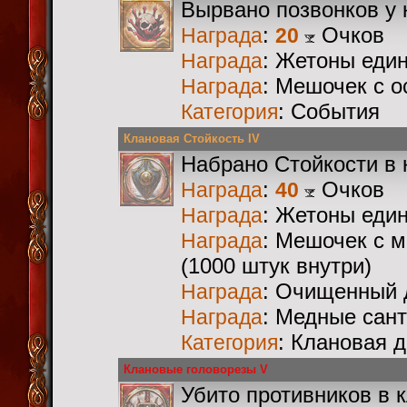
Вырвано позвонков у 
:
Очков
Награда
20
: Жетоны еди
Награда
: Мешочек с 
Награда
: События
Категория
Клановая Стойкость IV
Набрано Стойкости в 
:
Очков
Награда
40
: Жетоны еди
Награда
: Мешочек с 
Награда
(1000 штук внутри)
: Очищенный 
Награда
: Медные сан
Награда
: Клановая 
Категория
Клановые головорезы V
Убито противников в 