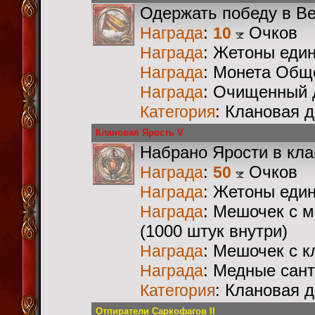
Одержать победу в В
:
Очков
Награда
10
: Жетоны еди
Награда
: Монета Общ
Награда
: Очищенный 
Награда
: Клановая 
Категория
Клановая Ярость V
Набрано Ярости в кл
:
Очков
Награда
50
: Жетоны еди
Награда
: Мешочек с 
Награда
(1000 штук внутри)
: Мешочек с 
Награда
: Медные сан
Награда
: Клановая 
Категория
Отпиратели Саркофагов II