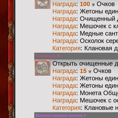
:
Очков
Награда
100
: Жетоны еди
Награда
: Очищенный 
Награда
: Мешочек с 
Награда
: Медные сан
Награда
: Осколок сер
Награда
: Клановая 
Категория
Очистители III
Открыть очищенные 
:
Очков
Награда
15
: Жетоны еди
Награда
: Жетоны еди
Награда
: Монета Общ
Награда
: Мешочек с 
Награда
: Клановые 
Категория
Великие клановые воители II