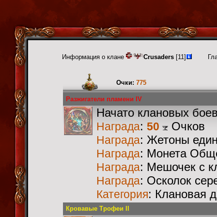
Информация о клане
Crusaders
[11]
Гл
Очки:
775
Разжигатели пламени IV
Начато клановых бое
:
Очков
Награда
50
: Жетоны еди
Награда
: Монета Общ
Награда
: Мешочек с 
Награда
: Осколок сер
Награда
: Клановая 
Категория
Кровавые Трофеи II