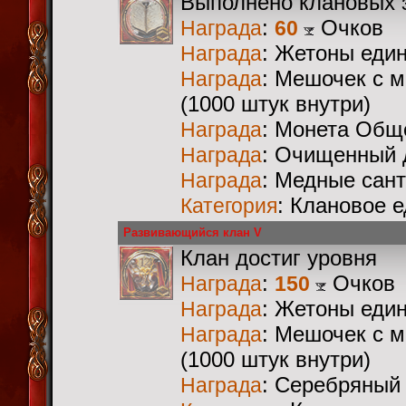
Выполнено клановых 
:
Очков
Награда
60
: Жетоны еди
Награда
: Мешочек с 
Награда
(1000 штук внутри)
: Монета Общ
Награда
: Очищенный 
Награда
: Медные сан
Награда
: Клановое 
Категория
Развивающийся клан V
Клан достиг уровня
:
Очков
Награда
150
: Жетоны еди
Награда
: Мешочек с 
Награда
(1000 штук внутри)
: Серебряный
Награда