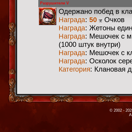
Разрушители V
Одержано побед в кл
:
Очков
Награда
50
: Жетоны еди
Награда
: Мешочек с 
Награда
(1000 штук внутри)
: Мешочек с 
Награда
: Осколок сер
Награда
: Клановая 
Категория
© 2002 - 202
A