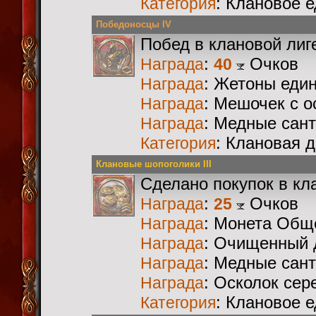
: Клановое 
Категория
Победоносцы IV
Побед в клановой лиг
:
Очков
Награда
40
: Жетоны еди
Награда
: Мешочек с 
Награда
: Медные сан
Награда
: Клановая 
Категория
Клановые шопоголики III
Сделано покупок в кл
:
Очков
Награда
25
: Монета Общ
Награда
: Очищенный 
Награда
: Медные сан
Награда
: Осколок сер
Награда
: Клановое 
Категория