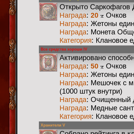
Открыто Саркофагов 
:
Очков
Награда
20
: Жетоны еди
Награда
: Монета Общ
Награда
: Клановое 
Категория
Все средства хороши IV
Активировано способ
:
Очков
Награда
50
: Жетоны еди
Награда
: Мешочек с 
Награда
(1000 штук внутри)
: Очищенный 
Награда
: Медные сан
Награда
: Клановое 
Категория
Хранители V
Собрано рейтинга в к